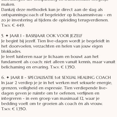
maken.
Dankzij deze methodiek kun je direct aan de slag als
ontspanningscoach of begeleider op lichaamsniveau - en
zo je investering al tijdens de opleiding terugverdienen.
T.w.v. € 449.
5. ✦ JAAR I - BASISJAAR OOK VOOR JEZELF
Je begint bij jezelf. Tien live-dagen wordt je begeleidt in
het doorvoelen, verzachten en helen van jouw eigen
blokkades.
Je leert luisteren naar je lichaam en bouwt aan het
fundament als coach: niet alleen vanuit kennis, maar vanuit
belichaming en ervaring. T.w.v. € 1.350.
6. ✦ JAAR II - SPECIALISATIE tot SEXUAL HEALING COACH
In jaar 2 verdiep je je in het werken met seksuele energie,
grenzen, veiligheid en expressie. Tien verdiepende live-
dagen geven je ruimte om te oefenen, verfijnen en
integreren - in een groep van maximaal 12, waar je
bedding voelt om te groeien als coach én als vrouw.
T.w.v. € 1.350.