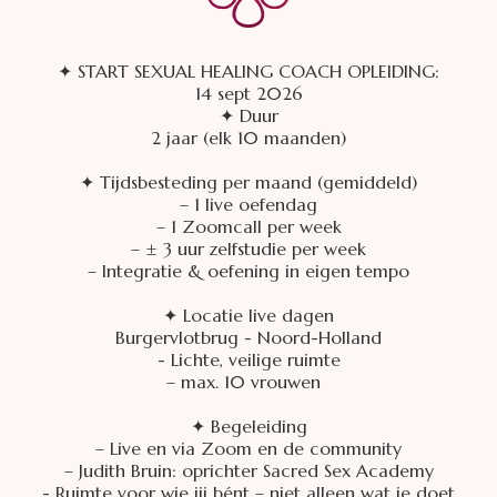
✦ START SEXUAL HEALING COACH OPLEIDING:
14 sept 2026
✦ Duur
2 jaar (elk 10 maanden)
✦ Tijdsbesteding per maand (gemiddeld)
– 1 live oefendag
– 1 Zoomcall per week
– ± 3 uur zelfstudie per week
– Integratie & oefening in eigen tempo
✦ Locatie live dagen
Burgervlotbrug - Noord-Holland
- Lichte, veilige ruimte
– max. 10 vrouwen
✦ Begeleiding
– Live en via Zoom en de community
– Judith Bruin: oprichter Sacred Sex Academy
- Ruimte voor wie jij bént – niet alleen wat je doet