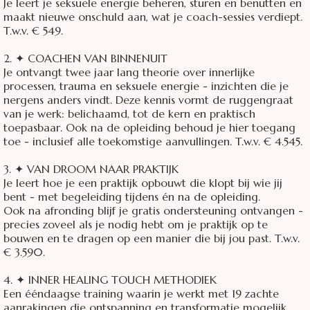
Je leert je seksuele energie beheren, sturen en benutten en
maakt nieuwe onschuld aan, wat je coach-sessies verdiept.
T.w.v. € 549.
2. ✦ COACHEN VAN BINNENUIT
Je ontvangt twee jaar lang theorie over innerlijke
processen, trauma en seksuele energie - inzichten die je
nergens anders vindt. Deze kennis vormt de ruggengraat
van je werk: belichaamd, tot de kern en praktisch
toepasbaar. Ook na de opleiding behoud je hier toegang
toe - inclusief alle toekomstige aanvullingen. T.w.v. € 4.545.
3. ✦ VAN DROOM NAAR PRAKTIJK
Je leert hoe je een praktijk opbouwt die klopt bij wie jij
bent - met begeleiding tijdens én na de opleiding.
Ook na afronding blijf je gratis ondersteuning ontvangen -
precies zoveel als je nodig hebt om je praktijk op te
bouwen en te dragen op een manier die bij jou past. T.w.v.
€ 3.590.
4. ✦ INNER HEALING TOUCH METHODIEK
Een ééndaagse training waarin je werkt met 19 zachte
aanrakingen die ontspanning en transformatie mogelijk