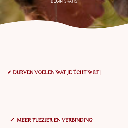
BEGIN GRATIS
✔
D
U
R
V
E
N
V
O
E
L
E
N
W
A
T
J
E
É
C
H
T
W
I
L
T
✔ MEER PLEZIER EN VERBINDING