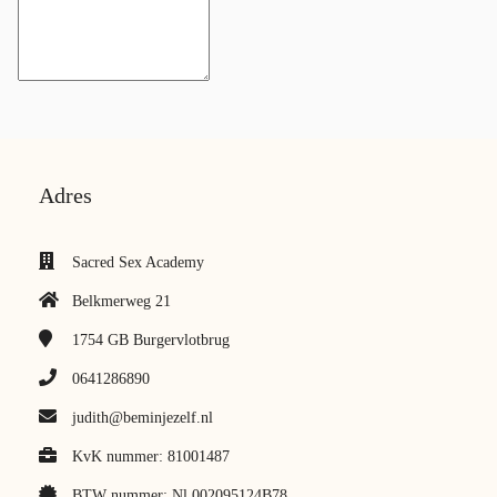
Adres
Sacred Sex Academy
Belkmerweg 21
1754 GB
Burgervlotbrug
0641286890
judith@beminjezelf.nl
KvK nummer: 81001487
BTW nummer: Nl 002095124B78