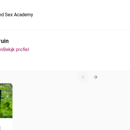
red Sex Academy
ruin
en
Bekijk profiel
t