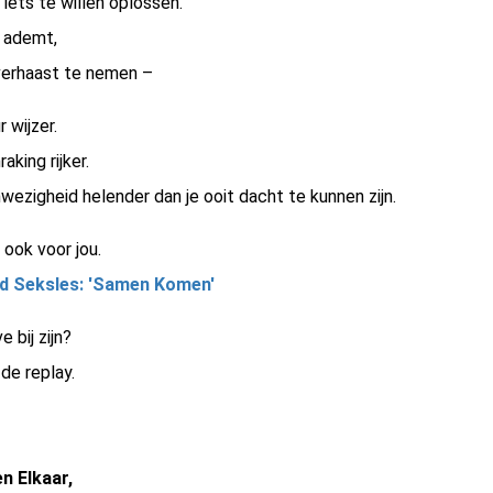
iets te willen oplossen.
j ademt,
overhaast te nemen –
 wijzer.
king rijker.
ezigheid helender dan je ooit dacht te kunnen zijn.
 ook voor jou.
d Seksles: 'Samen Komen'
e bij zijn?
de replay.
n Elkaar,