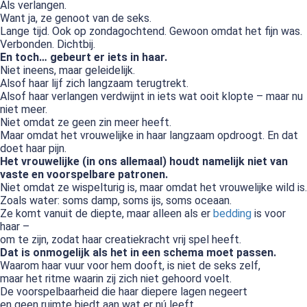
Als verlangen.
Want ja, ze genoot van de seks.
Lange tijd. Ook op zondagochtend. Gewoon omdat het fijn was.
Verbonden. Dichtbij.
En toch… gebeurt er iets in haar.
Niet ineens, maar geleidelijk.
Alsof haar lijf zich langzaam terugtrekt.
Alsof haar verlangen verdwijnt in iets wat ooit klopte – maar nu
niet meer.
Niet omdat ze geen zin meer heeft.
Maar omdat het vrouwelijke in haar langzaam opdroogt. En dat
doet haar pijn.
Het vrouwelijke (in ons allemaal) houdt namelijk niet van
vaste en voorspelbare patronen.
Niet omdat ze wispelturig is, maar omdat het vrouwelijke wild is.
Zoals water: soms damp, soms ijs, soms oceaan.
Ze komt vanuit de diepte, maar alleen als er
bedding
is voor
haar –
om te zijn, zodat haar creatiekracht vrij spel heeft.
Dat is onmogelijk als het in een schema moet passen.
Waarom haar vuur voor hem dooft, is niet de seks zelf,
maar het ritme waarin zij zich niet gehoord voelt.
De voorspelbaarheid die haar diepere lagen negeert
en geen ruimte biedt aan wat er nú leeft.