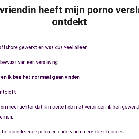
vriendin heeft mijn porno vers
ontdekt
 Offshore gewerkt en was dus veel alleen.
 bewust van een verslaving.
 en ik ben het normaal gaan vinden
ntploft.
 en meer achter dat ik moeite heb met verbinden, ik ben gewen
lemen.
ctie stimulerende pillen en ondervind nu erectie storingen.