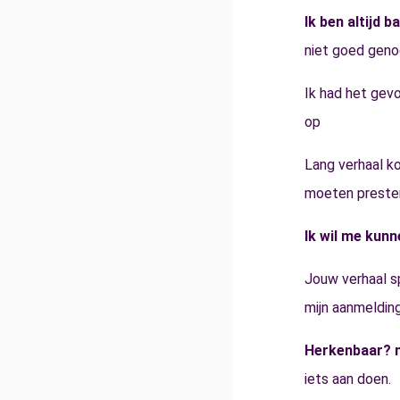
Ik ben altijd 
niet goed geno
Ik had het gevo
op
Lang verhaal ko
moeten prestere
Ik wil me kunn
Jouw verhaal sp
mijn aanmelding
Herkenbaar? 
iets aan doen.