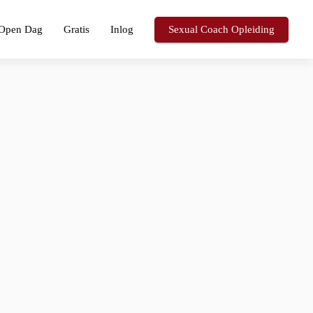
Open Dag
Gratis
Inlog
Sexual Coach Opleiding