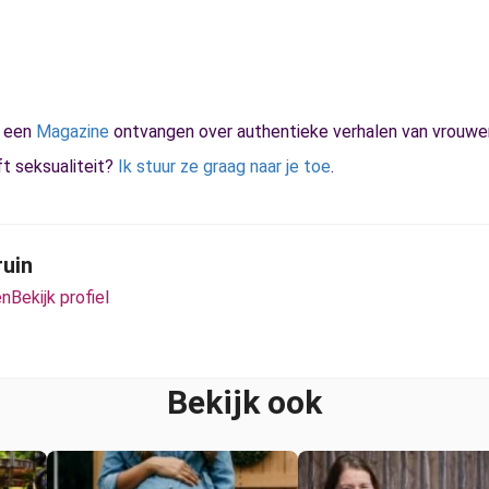
g een
Magazine
ontvangen over authentieke verhalen van vrouwe
t seksualiteit?
Ik stuur ze graag naar je toe
.
ruin
en
Bekijk profiel
Bekijk ook