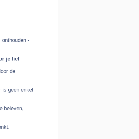
s onthouden -
r je lief
door de
 is geen enkel
te beleven,
enkt.