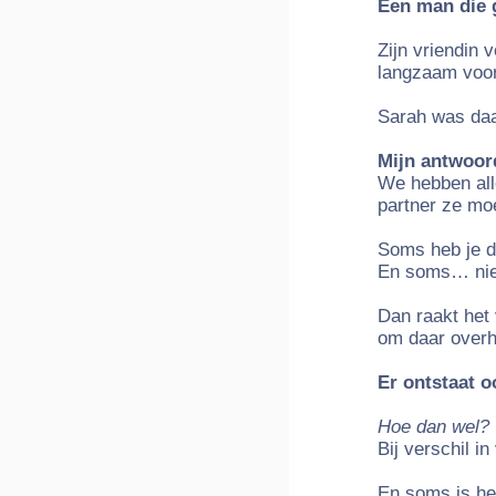
Een man die g
Zijn vriendin 
langzaam voor 
Sarah was daa
Mijn antwoor
We hebben all
partner ze mo
Soms heb je de
En soms… nie
Dan raakt het 
om daar overh
Er ontstaat o
Hoe dan wel?
Bij verschil in
En soms is het