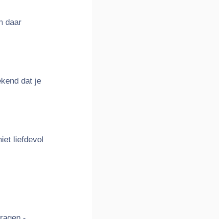
h daar
kend dat je
et liefdevol
dragen -