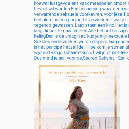
hoewel lustgevoelens vaak meespelen,omdat mi
bevrijd wil worden.Een herinnering waar geen wo
verwarrende seksuele voorkeuren, voor jezelf o
herhalen - in een poging te verwerken - wat j
tegenop gewassen. Laat staan een kind.Het is m
laag dieper te gaan voelen.Alle behoeften zijn 
helingDan is de vraag niet: kun je mijn seksuel
Seksles onderzoeken we de diepere laag onder o
is het principe hetzelfde:- Hoe kom je samen als 
wijsheid van je lichaam?Kun of wil je er niet liv
Dus meld je aan voor de:Sacred Seksles Een ka