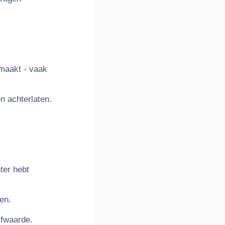
emaakt - vaak
n achterlaten.
ter hebt
en.
lfwaarde.