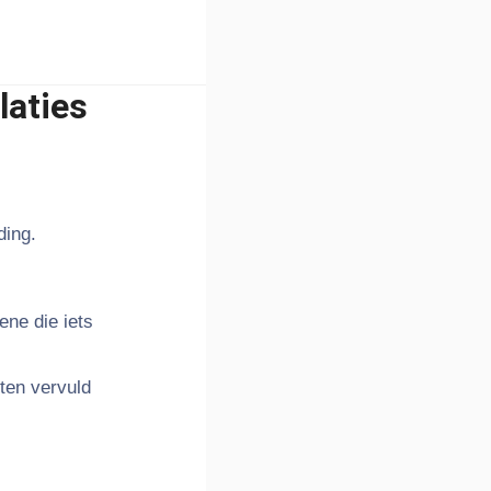
laties
ding.
ne die iets
ften vervuld