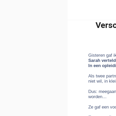
Versc
Gisteren gaf i
Sarah verteld
In een opleid
Als twee part
niet wil, in k
Dus: meegaan m
worden…
Ze gaf een vo