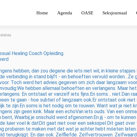
Home
Agenda
OASE
Seksjournaal
relaties
exual Healing Coach Opleiding.
eerd
ngens hebben, dan zou degene die iets niet wil, in kleine stapje
e verbinding in stand blijft - en behoeften vervuld worden…Ze g
s voor. Toch werd het advies gegeven om zich daar langzaam voor
eenvoudig:We hebben allemaal behoeften en verlangens. Maar het 
langens. En ontstaat er vanzelf iets fijns.En soms… niet.Dan ra
erheen te gaan - hoe subtiel of langzaam ook.Er ontstaat ook nie
rlijk te zijn.En soms is het nodig om te rouwen. Want wat je niet k
gens zijn geen kink. Maar een echoVan iets ouds. Van een onmac
ent, Waarbij je onschuld werd afgenomen.En jij - om te kunnen o
 luier voel ik datDit gaat niet over een seksspel.Dit gaat over t
ing proberen te maken met dat wat je achter hebt móeten laten.
uld terugkrijgt. En dan ook: Zelfliefde. Zelfvertrouwen. Zelfwaar