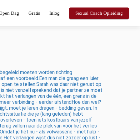
Open Dag
Gratis
Inlog
Sexual Coach Opleiding
s begeleid moeten worden richting
af een voorbeeld.Een man die graag een luier
 open te stellen.Sarah was daar niet gerust op
is niet vanzelfsprekend dat je partner ze moet
akt het verlangen van de één, een grens in de
t meer verbinding - eerder afstandHoe dan wel?
rijgt, moet je leren dragen - bedding geven. In
htssituatie die je (lang geleden) hebt
verleven - toen iets kostbaars van jezelf
erug willen naar de plek van vóór het verlies
Omdat je het nu - als volwassene - met hulp -
de.Het verlangen wijst dus niet zozeer op lust -