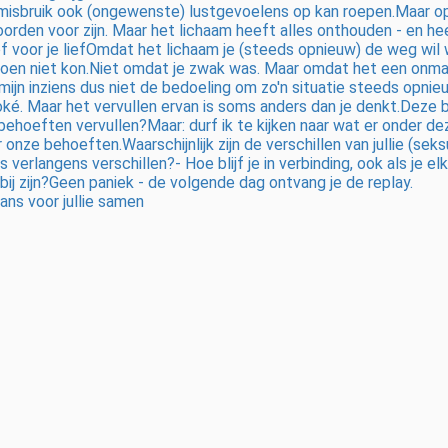
sbruik ook (ongewenste) lustgevoelens op kan roepen.Maar op ie
orden voor zijn. Maar het lichaam heeft alles onthouden - en hee
f voor je liefOmdat het lichaam je (steeds opnieuw) de weg wil 
e toen niet kon.Niet omdat je zwak was. Maar omdat het een onm
ijn inziens dus niet de bedoeling om zo'n situatie steeds opni
oké. Maar het vervullen ervan is soms anders dan je denkt.Deze b
e behoeften vervullen?Maar: durf ik te kijken naar wat er onder 
nze behoeften.Waarschijnlijk zijn de verschillen van jullie (sek
verlangens verschillen?- Hoe blijf je in verbinding, ook als je el
e bij zijn?Geen paniek - de volgende dag ontvang je de replay.
ns voor jullie samen