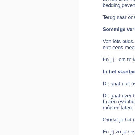
bedding geven.
Terug naar on
Sommige verl
Van iets ouds
niet eens mee
En jij - om te
In het voorbee
Dit gaat niet 
Dit gaat over 
In een (wanhop
móeten laten.
Omdat je het n
En jij zo je o