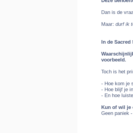
Deze behoefte
Dan is de vraa
Maar:
durf ik 
In de
Sacred 
Waarschijnlijk
voorbeeld.
Toch is het pr
- Hoe kom je
- Hoe blijf je 
- En hoe luist
Kun of wil je 
Geen paniek -