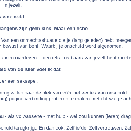
 In jezelf.
s voorbeeld:
angens zijn geen kink. Maar een echo
. Van een onmachtssituatie die je (lang geleden) hebt meeg
r bewust van bent, Waarbij je onschuld werd afgenomen.
 kunnen overleven - toen iets kostbaars van jezelf hebt moete
ld van de luier voel ik dat
over een seksspel.
terug willen naar de plek van vóór het verlies van onschuld.
ig) poging verbinding proberen te maken met dat wat je ach
u - als volwassene - met hulp - wél zou kunnen (leren) drag
nschuld terugkrijgt. En dan ook: Zelfliefde. Zelfvertrouwen. Ze