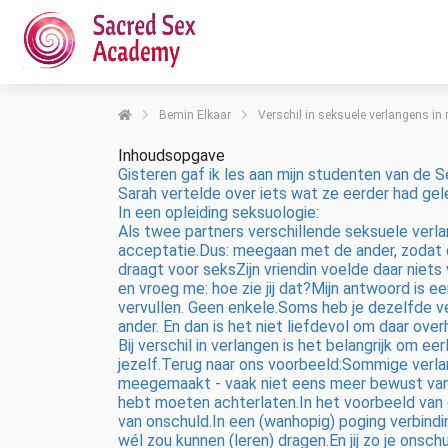
Bemin Elkaar
Verschil in seksuele verlangens in 
Inhoudsopgave
Gisteren gaf ik les aan mijn studenten van de S
Sarah vertelde over iets wat ze eerder had gel
In een opleiding seksuologie:
Als twee partners verschillende seksuele verla
acceptatie.Dus: meegaan met de ander, zodat d
draagt voor seksZijn vriendin voelde daar niet
en vroeg me: hoe zie jij dat?Mijn antwoord is 
vervullen. Geen enkele.Soms heb je dezelfde ver
ander. En dan is het niet liefdevol om daar ov
Bij verschil in verlangen is het belangrijk om ee
jezelf.Terug naar ons voorbeeld:Sommige verlan
meegemaakt - vaak niet eens meer bewust van b
hebt moeten achterlaten.In het voorbeeld van de
van onschuld.In een (wanhopig) poging verbind
wél zou kunnen (leren) dragen.En jij zo je onsch