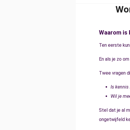
Wor
Waarom is k
Ten eerste kun 
En als je zo om
Twee vragen di
Is kennis
Wil je me
Stel dat je al 
ongetwijfeld k