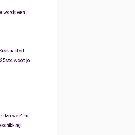
 je wordt een
 Seksualiteit
 25ste weet je
oe dan wel? En
eschikking