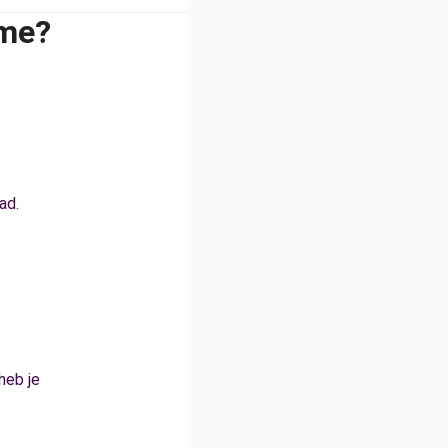
sme?
ad.
heb je