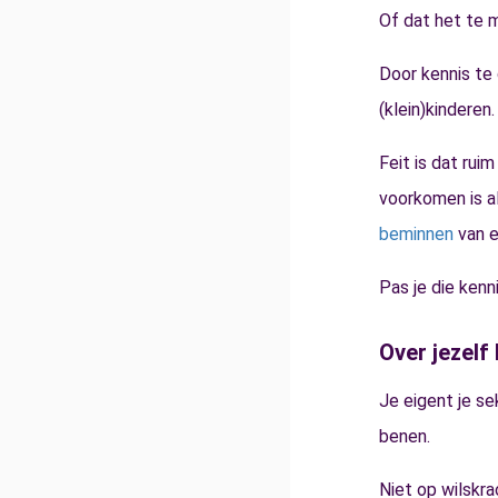
Of dat het te m
Door kennis te 
(klein)kinderen.
Feit is dat rui
voorkomen is a
beminnen
van e
Pas je die kenn
Over jezelf
Je eigent je se
benen.
Niet op wilskra