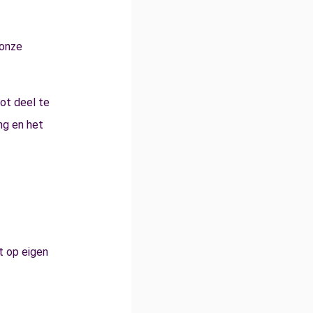
 onze
oot deel te
ng en het
t op eigen