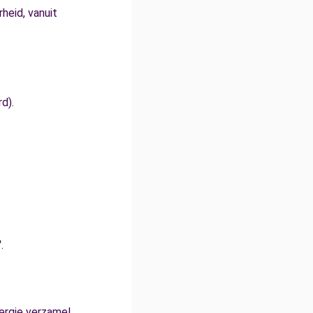
heid, vanuit
d).
.
nergie verzamel