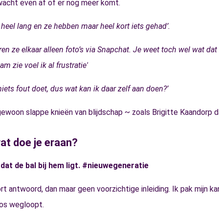
k wacht even af of er nog meer komt.
 heel lang en ze hebben maar heel kort iets gehad’.
ren ze elkaar alleen foto’s via Snapchat. Je weet toch wel wat dat 
am zie voel ik al frustratie'
 niets fout doet, dus wat kan ik daar zelf aan doen?’
k gewoon slappe knieën van blijdschap ~ zoals Brigitte Kaandorp d
wat doe je eraan?
 dat de bal bij hem ligt. #nieuwegeneratie
kort antwoord, dan maar geen voorzichtige inleiding. Ik pak mijn 
boos wegloopt.