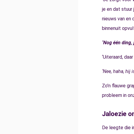
je en dat stuur
nieuws van en d
binnenuit opvult
‘Nog één ding, 
‘Uiteraard, daar
‘Nee, haha, hij i
Zo'n flauwe gra
probleem in onz
Jaloezie o
De leegte die 