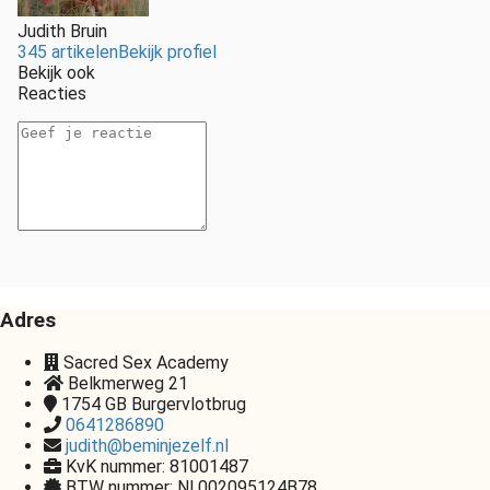
Judith Bruin
345 artikelen
Bekijk profiel
Bekijk ook
Reacties
Adres
Sacred Sex Academy
Belkmerweg 21
1754 GB
Burgervlotbrug
0641286890
judith@beminjezelf.nl
KvK nummer: 81001487
BTW nummer: Nl 002095124B78