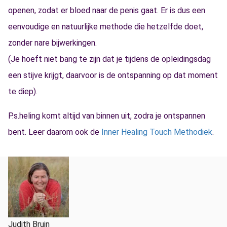
openen, zodat er bloed naar de penis gaat. Er is dus een
eenvoudige en natuurlijke methode die hetzelfde doet,
zonder nare bijwerkingen.
(Je hoeft niet bang te zijn dat je tijdens de opleidingsdag
een stijve krijgt, daarvoor is de ontspanning op dat moment
te diep).
P.s.heling komt altijd van binnen uit, zodra je ontspannen
bent. Leer daarom ook de
Inner Healing Touch Methodiek
.
Judith Bruin