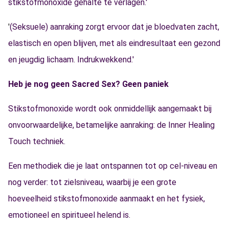
stikstofmonoxide gehalte te verlagen.'
'
(Seksuele) aanraking zorgt ervoor dat je bloedvaten zacht,
elastisch en open blijven, met als eindresultaat een gezond
en jeugdig lichaam. Indrukwekkend.'
Heb je nog geen Sacred Sex? Geen paniek
Stikstofmonoxide wordt ook onmiddellijk aangemaakt bij
onvoorwaardelijke, betamelijke aanraking: de Inner Healing
Touch techniek.
Een methodiek die je laat ontspannen tot op cel-niveau en
nog verder: tot zielsniveau, waarbij je een grote
hoeveelheid stikstofmonoxide aanmaakt en het fysiek,
emotioneel en spiritueel helend is.