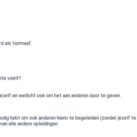
 als ‘normaal’.
mte voelt?
mezelf en wellicht ook om het aan anderen door te geven.
odig hebt om ook anderen hierin te begeleiden (zonder jezelf te 
van alle andere opleidingen