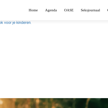
Home
Agenda
OASE
Seksjournaal
k voor je kinderen.