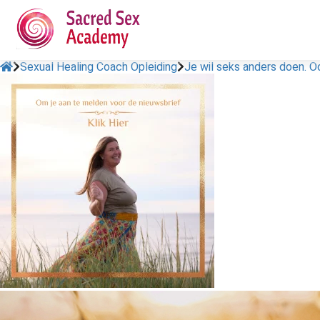
Sexual Healing Coach Opleiding
Je wil seks anders doen. Oo