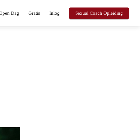
Open Dag
Gratis
Inlog
Sexual Coach Opleiding