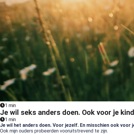
1 min
Je wil seks anders doen. Ook voor je kin
1 min
Je wil het anders doen. Voor jezelf. En misschien ook voor j
Ook mijn ouders probeerden vooruitstrevend te zijn.