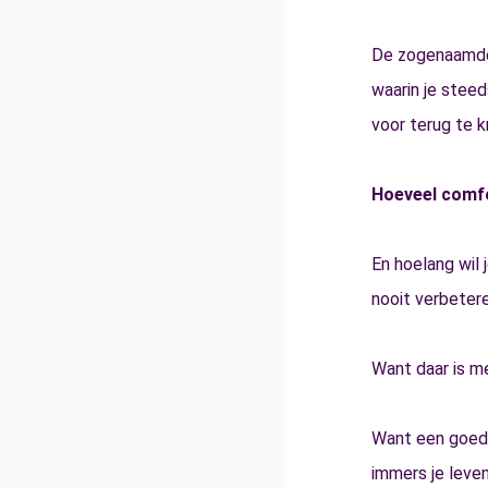
De zogenaamde 
waarin je steed
voor terug te kr
Hoeveel comfo
En hoelang wil 
nooit verbetere
Want daar is me
Want een goede 
immers je leve