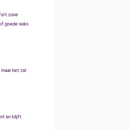
fort zone
 of goede seks
, maar het zal
t en blijft