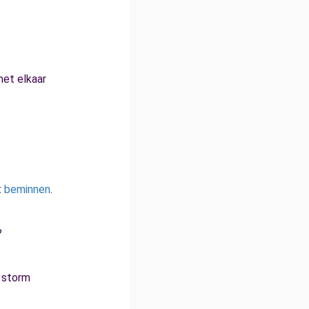
met elkaar
t
beminnen
.
?
e storm