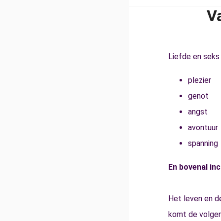
V
Liefde en seks z
plezier
genot
angst
avontuur
spanning
En bovenal inc
Het leven en de 
komt de volgen