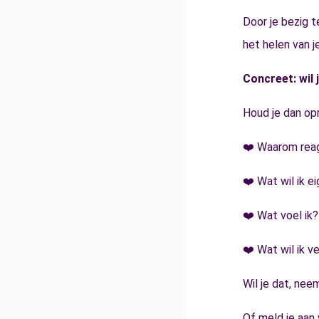
Door je bezig t
het helen van je
Concreet: wil 
Houd je dan opr
❤️ Waarom reag
❤️ Wat wil ik ei
❤️ Wat voel ik?
❤️ Wat wil ik v
Wil je dat, nee
Of meld je aan