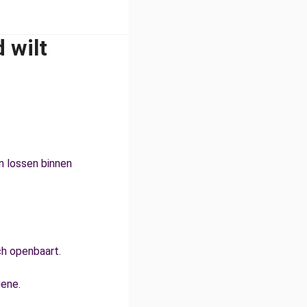
 wilt
en lossen binnen
ch openbaart.
gene.