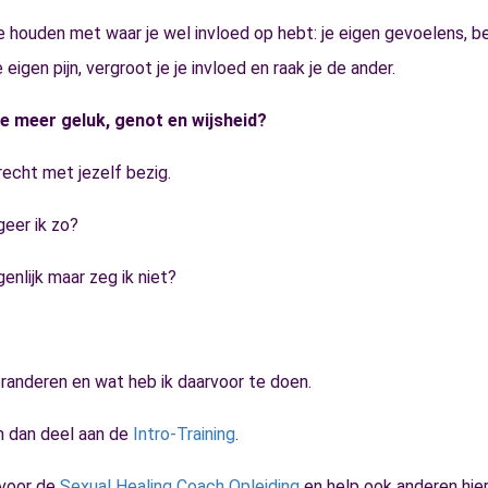
e houden met waar je wel invloed op hebt: je eigen gevoelens, 
 eigen pijn, vergroot je je invloed en raak je de ander.
je meer geluk, genot en wijsheid?
echt met jezelf bezig.
eer ik zo?
genlijk maar zeg ik niet?
eranderen en wat heb ik daarvoor te doen.
m dan deel aan de
Intro-Training
.
 voor de
Sexual Healing Coach Opleiding
en help ook anderen hierb