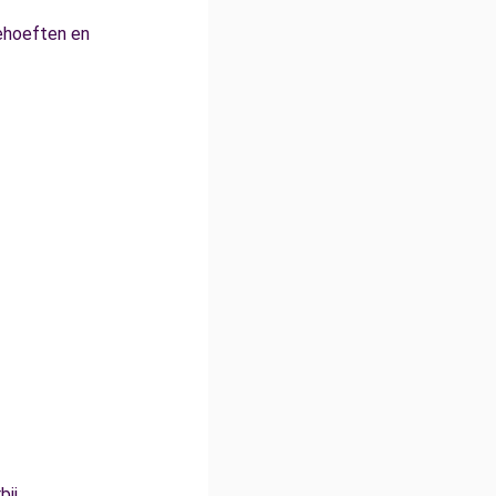
behoeften en
ij.