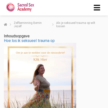
Zelfbeminning Bemin
Als je seksueel trauma op wilt
Jezelf
lossen
Inhoudsopgave
Hoe los ik seksueel trauma op