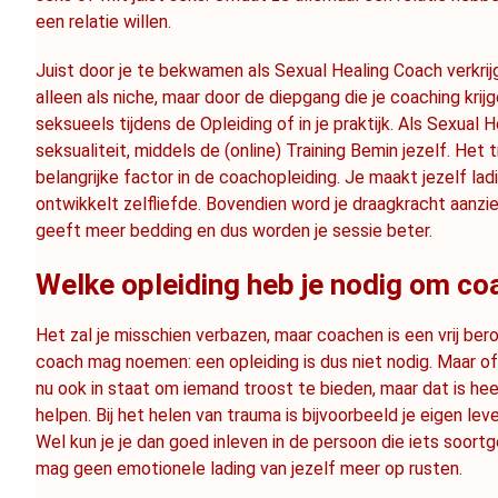
een relatie willen.
Juist door je te bekwamen als Sexual Healing Coach verkrij
alleen als niche, maar door de diepgang die je coaching krijg
seksueels tijdens de Opleiding of in je praktijk. Als Sexual H
seksualiteit, middels de (online) Training Bemin jezelf.
 Het t
belangrijke factor in de coachopleiding. Je maakt jezelf ladin
ontwikkelt zelfliefde. Bovendien word je draagkracht aanzienl
geeft meer bedding en dus worden je sessie beter.
Welke opleiding heb je nodig om co
Het zal je misschien verbazen, maar coachen is een vrij ber
coach mag noemen: een opleiding is dus niet nodig. Maar of d
nu ook in staat om iemand troost te bieden, maar dat is heel
helpen. Bij het helen van trauma is bijvoorbeeld je eigen leve
Wel kun je je dan goed inleven in de persoon die iets soort
mag geen emotionele lading van jezelf meer op rusten.