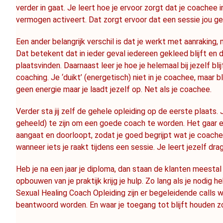
verder in gaat. Je leert hoe je ervoor zorgt dat je coachee in
vermogen activeert. Dat zorgt ervoor dat een sessie jou gee
Een ander belangrijk verschil is dat je werkt met aanraking,
Dat betekent dat in ieder geval iedereen gekleed blijft en 
plaatsvinden. Daarnaast leer je hoe je helemaal bij jezelf bli
coaching. Je ‘duikt’ (energetisch) niet in je coachee, maar bli
geen energie maar je laadt jezelf op. Net als je coachee.
Verder sta jij zelf de gehele opleiding op de eerste plaats. 
geheeld) te zijn om een goede coach te worden. Het gaar er
aangaat en doorloopt, zodat je goed begrijpt wat je coache
wanneer iets je raakt tijdens een sessie. Je leert jezelf dra
Heb je na een jaar je diploma, dan staan de klanten meestal n
opbouwen van je praktijk krijg je hulp. Zo lang als je nodig 
Sexual Healing Coach Opleiding zijn er begeleidende calls waa
beantwoord worden. En waar je toegang tot blijft houden zol