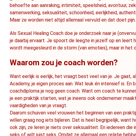
behoefte aan aanraking, intimiteit, speelsheid, avontuur, zekerh
samenwerking, seksualiteit, schoonheid, eerlijkheid, authentic
Maar ze worden niet altijd allemaal vervuld en dat doet pijn.
Als Sexual Healing Coach doe je onderzoek naar je (onvervu
je daarbij ervaart. Je spoort de leegte in jezelf op en leert h
wordt meegesleurd in de storm (van emoties), maar in het o
Waarom zou je coach worden?
Want eerlijk is eerlijk, het vraagt best veel van je. Je gaat,
Academy, je eigen proces aan. Wat leuk én intensief is. En 
coachdiploma je nog geen coach. Want om coach te kunnen zi
je een praktijk starten, wat je ineens ook ondernemer maakt
vaardigheden van je vraagt.
Daarom schuiven veel vrouwen het beginnen van een praktijk 
willen graag nog iets bijleren. Dat is heel begrijpelijk, wan
ook zijn, ze leren je niets over seksualiteit. En iedereen die 
seks of wilt juist seks. Omdat ze allemaal een relatie hebbe