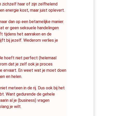
 zichzelf haar of zijn zelfhelend 
n energie kost, maar juist oplevert.
 maar dan op een betamelijke manier. 
dat er geen seksuele handelingen 
jft tijdens het aanraken en de 
jft bij jezelf. Wederom verlies je 
Je hoeft niet perfect (helemaal 
om dat je zelf ook je proces 
e ervaart. En weet wat je moet doen 
gen en helen.
iet meteen in de rij. Dus ook bij het 
hebt. Want gedurende de gehele 
rin al je (business) vragen 
ang je wilt.