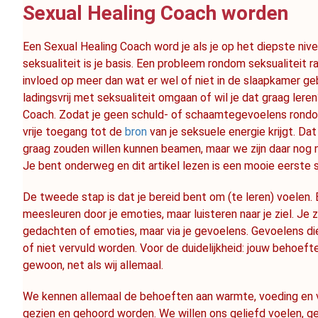
Sexual Healing Coach worden
Een Sexual Healing Coach word je als je op het diepste nive
seksualiteit is je basis. Een probleem rondom seksualiteit ra
invloed op meer dan wat er wel of niet in de slaapkamer gebeu
ladingsvrij met seksualiteit omgaan of wil je dat graag lere
Coach. Zodat je geen schuld- of schaamtegevoelens rondom 
vrije toegang tot de 
bron
 van je seksuele energie krijgt. Da
graag zouden willen kunnen beamen, maar we zijn daar nog ni
Je bent onderweg en dit artikel lezen is een mooie eerste 
De tweede stap is dat je bereid bent om (te leren) voelen. E
meesleuren door je emoties, maar luisteren naar je ziel. Je zie
gedachten of emoties, maar via je gevoelens. Gevoelens di
of niet vervuld worden. Voor de duidelijkheid: jouw behoeften
gewoon, net als wij allemaal.
We kennen allemaal de behoeften aan warmte, voeding en ve
gezien en gehoord worden. We willen ons geliefd voelen, g