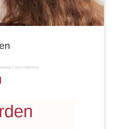
en
Healing Coach Opleiding
rden