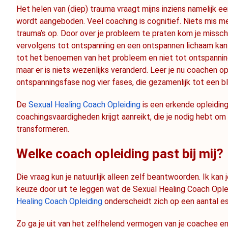
Het helen van (diep) trauma vraagt mijns inziens namelijk e
wordt aangeboden. Veel coaching is cognitief. Niets mis me
trauma’s op. Door over je probleem te praten kom je misschien
vervolgens tot ontspanning en een ontspannen lichaam kan z
tot het benoemen van het probleem en niet tot ontspanning,
maar er is niets wezenlijks veranderd. Leer je nu coachen op 
ontspanningsfase nog vier fases, die gezamenlijk tot een bl
De 
Sexual Healing Coach Opleiding
 is een erkende opleiding
coachingsvaardigheden krijgt aanreikt, die je nodig hebt om 
transformeren.
Welke coach opleiding past bij mij?
Die vraag kun je natuurlijk alleen zelf beantwoorden. Ik kan j
keuze door uit te leggen wat de Sexual Healing Coach Ople
Healing Coach Opleiding
 onderscheidt zich op een aantal e
Zo ga je uit van het zelfhelend vermogen van je coachee en 