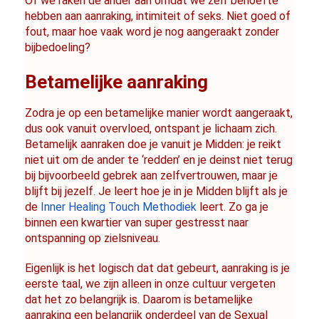
Of we raken de ander aan omdat we zelf behoefte 
hebben aan aanraking, intimiteit of seks. Niet goed of 
fout, maar hoe vaak word je nog aangeraakt zonder 
bijbedoeling?
Betamelijke aanraking
Zodra je op een betamelijke manier wordt aangeraakt, 
dus ook vanuit overvloed, ontspant je lichaam zich. 
Betamelijk aanraken doe je vanuit je Midden: je reikt 
niet uit om de ander te ‘redden’ en je deinst niet terug 
bij bijvoorbeeld gebrek aan zelfvertrouwen, maar je 
blijft bij jezelf. Je leert hoe je in je Midden blijft als je 
de 
Inner Healing Touch Methodiek
 leert. Zo ga je 
binnen een kwartier van super gestresst naar 
ontspanning op zielsniveau.
Eigenlijk is het logisch dat dat gebeurt, aanraking is je 
eerste taal, we zijn alleen in onze cultuur vergeten 
dat het zo belangrijk is. Daarom is betamelijke 
aanraking een belangrijk onderdeel van de Sexual 