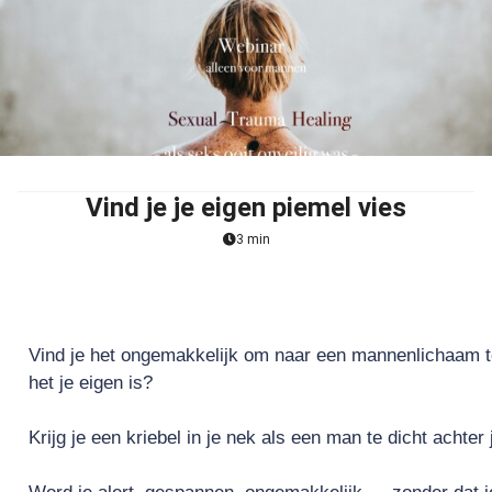
Vind je je eigen piemel vies
3 min
Vind je het ongemakkelijk om naar een mannenlichaam t
het je eigen is?
Krijg je een kriebel in je nek als een man te dicht achter