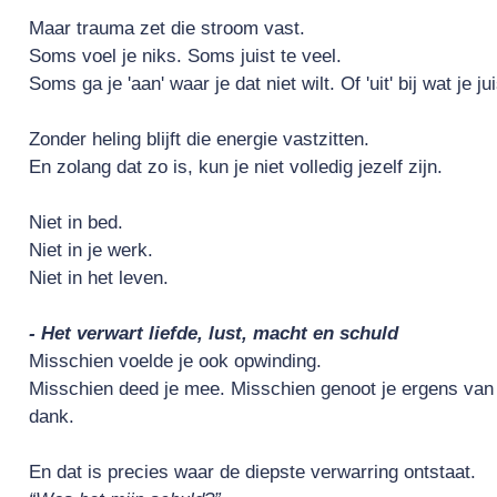
Maar trauma zet die stroom vast.
Soms voel je niks. Soms juist te veel.
Soms ga je 'aan' waar je dat niet wilt. Of 'uit' bij wat je jui
Zonder heling blijft die energie vastzitten.
En zolang dat zo is, kun je niet volledig jezelf zijn.
Niet in bed.
Niet in je werk.
Niet in het leven.
- Het verwart liefde, lust, macht en schuld
Misschien voelde je ook opwinding.
Misschien deed je mee. Misschien genoot je ergens van
dank.
En dat is precies waar de diepste verwarring ontstaat.