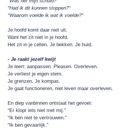
“Was het mijn schuld?”
“Had ik dit kunnen stoppen?”
“Waarom voelde ik wat ik voelde?”
Je hoofd komt daar niet uit.
Want het zit niet in je hoofd.
Het zit in je cellen. Je bekken. Je huid.
- Je raakt jezelf kwijt
Je leert: aanpassen. Pleasen. Overleven.
Je verliest je eigen stem.
Je grenzen. Je kompas.
Je gaat functioneren, niet leven maar overleven.
En diep vanbinnen ontstaat het gevoel:
“Er klopt iets niet met mij.”
“Ik ben niet te vertrouwen.”
“Ik ben gevaarlijk.”