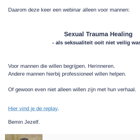
Daarom deze keer een webinar alleen voor mannen:
Sexual Trauma Healing
- als seksualiteit ooit niet veilig wa
Voor mannen die willen begrijpen. Herinneren.
Andere mannen hierbij professioneel willen helpen.
Of gewoon even niet alleen willen zijn met hun verhaal.
Hier vind je de replay
.
Bemin Jezelf.