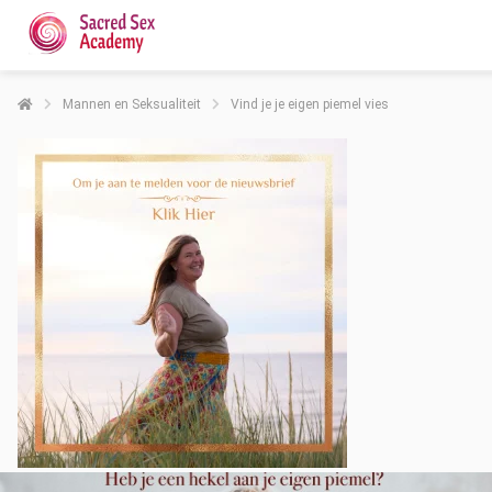
Mannen en Seksualiteit
Vind je je eigen piemel vies