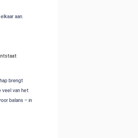
 elkaar aan.
ontstaat
chap brengt
e veel van het
oor balans – in