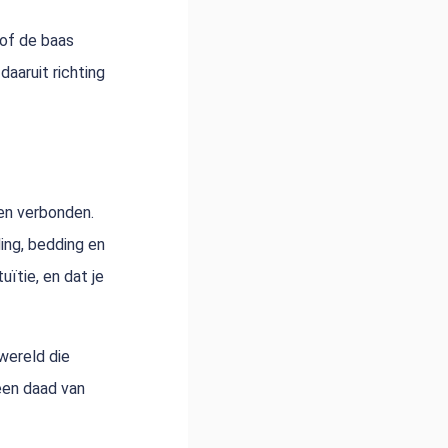
 of de baas
daaruit richting
den verbonden.
ding, bedding en
uïtie, en dat je
 wereld die
 een daad van