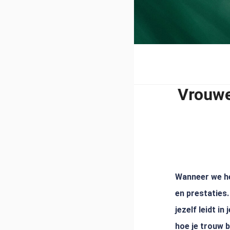
Vrouwel
Wanneer we he
en prestaties.
jezelf leidt i
hoe je trouw bl