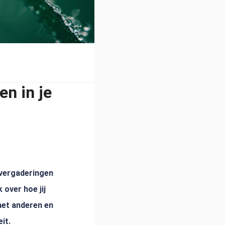
en in je
 vergaderingen
 over hoe jij
 met anderen en
it.