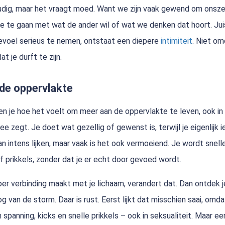
oudig, maar het vraagt moed. Want we zijn vaak gewend om onsze
 te gaan met wat de ander wil of wat we denken dat hoort. Juis
gevoel serieus te nemen, ontstaat een diepere
intimiteit
. Niet om
t je durft te zijn.
de oppervlakte
n je hoe het voelt om meer aan de oppervlakte te leven, ook in
jf nee zegt. Je doet wat gezellig of gewenst is, terwijl je eigenlijk 
an intens lijken, maar vaak is het ook vermoeiend. Je wordt snel
f prikkels, zonder dat je er echt door gevoed wordt.
er verbinding maakt met je lichaam, verandert dat. Dan ontdek j
og van de storm. Daar is rust. Eerst lijkt dat misschien saai, omd
 spanning, kicks en snelle prikkels – ook in seksualiteit. Maar ee