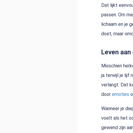
Dat lijkt eenv
passen. Om mee
lichaam en je 
doet, maar omda
Leven aan 
Misschien herke
ja terwijl je li
verlangt. Dat k
door
emoties
o
Wanneer je diep
voelt als het o
gewend zijn aan