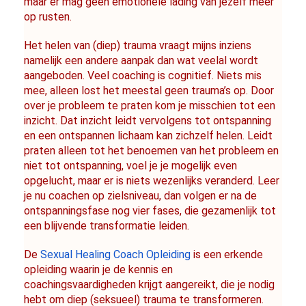
maar er mag geen emotionele lading van jezelf meer 
op rusten.
Het helen van (diep) trauma vraagt mijns inziens 
namelijk een andere aanpak dan wat veelal wordt 
aangeboden. Veel coaching is cognitief. Niets mis 
mee, alleen lost het meestal geen trauma’s op. Door 
over je probleem te praten kom je misschien tot een 
inzicht. Dat inzicht leidt vervolgens tot ontspanning 
en een ontspannen lichaam kan zichzelf helen. Leidt 
praten alleen tot het benoemen van het probleem en 
niet tot ontspanning, voel je je mogelijk even 
opgelucht, maar er is niets wezenlijks veranderd. Leer 
je nu coachen op zielsniveau, dan volgen er na de 
ontspanningsfase nog vier fases, die gezamenlijk tot 
een blijvende transformatie leiden.
De 
Sexual Healing Coach Opleiding
 is een erkende 
opleiding waarin je de kennis en 
coachingsvaardigheden krijgt aangereikt, die je nodig 
hebt om diep (seksueel) trauma te transformeren.